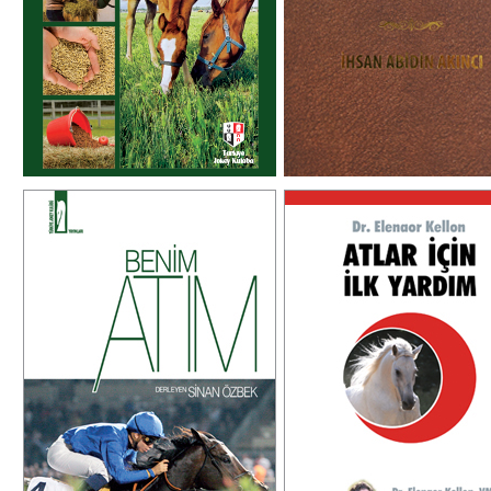
hiç bilgisi olmayanlar tarafından
içerisinde bulunan fotograf
dahi hazırlanabilecek düzeyde
esere ayrı bir değer katmak
örnekler içermektedir.
₺160,00
₺275,00
DETAY
DETAY
BENİM ATIM
ATLAR İÇİN İLK Y
Kapadokya Meslek Yüksek Okulu
Atlar için ilk yardım yöntem
Atçılık ve Antrenörlüğü Program
pratik şekilde anlatan, 
Başkanı Sinan Özbek’ten, eğitici
ilgililerinin kaynak kitabı nitel
bir kitap. Özellikle atçılığa gönül
bir
vermiş ve bu mesleğe yeni
başlayanlar için çok faydalı bir
eser.
₺120,00
₺120,00