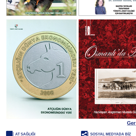
DETAY
DETAY
ATÇILIĞIN DÜNYA EKONOMİSİNDEKİ
OSMANLIDA AT - BEL
YERİ 2008
FOTOĞRAFL
Atçılığın Dünya Ekonomisindeki
At, tarih sahnesine atı ehlile
Yeri 2008
ve at yetiştiren kavim olarak
Türkler için değil, bir çok
medeniyetler için salta
kudret simgesi efsane
karakterdir. Tarihin her dön
atı, en değerli arkadaşı, sı
kader ortağı olarak gören Tü
Osmanlı Dönemi’nde de iyi ci
yetiştiriciliğine ve at terbi
büyük önem vermi
₺100,00
₺90,00
DETAY
DETAY
Ger
AT SAĞLIĞI
SOSYAL MEDYADA BİZ