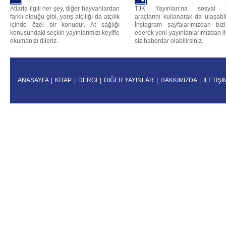
Atlarla ilgili her şey, diğer hayvanlardan
TJK Yayınları’na sosyal 
farklı olduğu gibi, yarış atçılığı da atçılık
araçlarını kullanarak da ulaşabili
içinde özel bir konudur. At sağlığı
İnstagram sayfalarımızdan bizi
konusundaki seçkin yayınlarımızı keyifle
ederek yeni yayınlanlarımızdan i
okumanızı dileriz.
siz haberdar olabilirsiniz.
ANASAYFA
|
KİTAP
|
DERGİ
|
DİĞER YAYINLAR
|
HAKKIMIZDA
|
İLETİŞİ