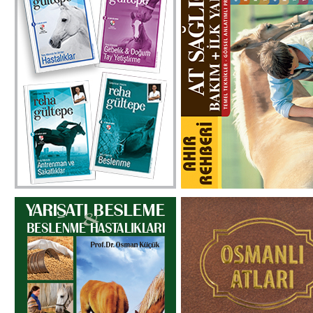
32 yıldır yarış sahalarında hizmet
Dokuz bölümden oluşan ve he
veren Veteriner Hekim Reha
bölümde At Bakımı, Sağlığı 
Gültepe’nin, gazete ve dergilerde
Yardımı konularında 
çeşitli tarihlerde yayınlanan tüm
teknikleri, pratik olarak öğreti
yazılarının derlendiği Yarış
eser. Basit anlatımı ve çiz
Atlarında Sık Görülen Hastalıklar,
sayesinde; at bakımı konu
Yarış Atlarında Gebelik & Doğum
yeni başlayanlar içi
Tay Yetiştirme, Yarış Atlarında
Rehbe
Antrenman & Sakatlıklar ve Yarış
Atlarında Beslenme isimli 4
kitaptan oluşan set, okuyucularıyla
buluştu.
₺230,00
₺230,00
DETAY
DETAY
YARIŞATI BESLEME VE BESLENME
OSMANLI A
HASTALIKLARI
Osmanlı Atları’nın içeriği, baş
Prof. Dr. Osman Küçük’ün kaleme
da aşarak, o devirdeki civar
aldığı, “Yarışatı Besleme &
atları ve atçılığ
Beslenme Hastalıkları” kitabı, at
kapsamaktadır. Devrinin ata 
sahiplerinin sıkça dile getirdiği
açısını yansıtması ve o 
soruların cevapları niteliğindedir.
konusunda üstat bir k
Yarışatları için rasyon örnekler
tarafından yazılmış olma
sunan eser, besleme konusunda
önemini arttırmaktadır.