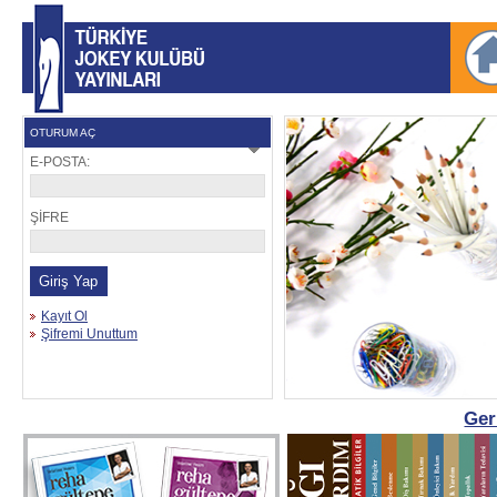
OTURUM AÇ
E-POSTA:
ŞİFRE
Kayıt Ol
Şifremi Unuttum
Ger
REHA GÜLTEPE AT SAĞLIĞI 4'LÜ
AHIR REHBERİ + AT SAĞLIĞI + 
KİTAP SETİ
+ İLK Y